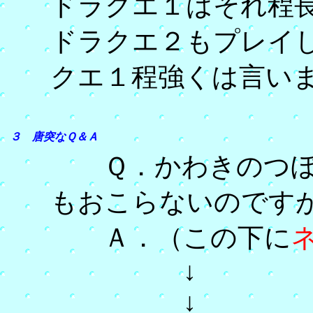
ドラクエ１はそれ程
ドラクエ２もプレイ
クエ１程強くは言い
３ 唐突なＱ＆Ａ
Ｑ．かわきのつぼ
もおこらないのです
Ａ．（この下に
↓
↓