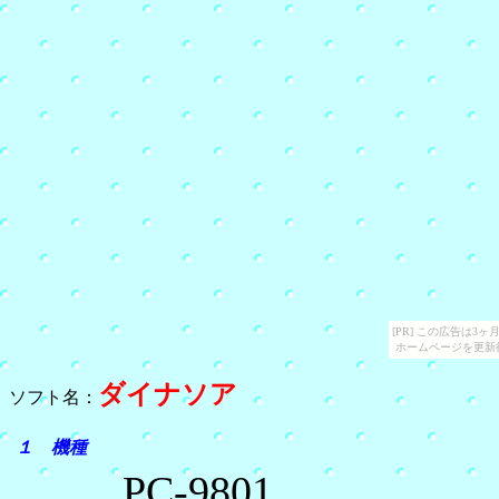
[PR] この広告は
ホームページを更新
ダイナソア
ソフト名：
１ 機種
PC-9801