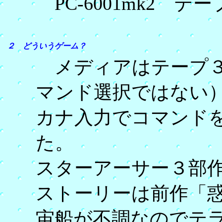
PC-6001mk2 テー
２ どういうゲーム？
メディアはテープ３
マンド選択ではない
カナ入力でコマンド
た。
スターアーサー３部
ストーリーは前作「
宙船が不調なのでテ