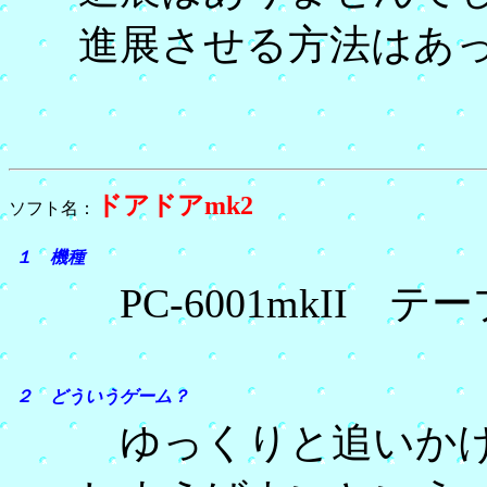
進展させる方法はあ
ドアドアmk2
ソフト名：
１ 機種
PC-6001mkII テ
２ どういうゲーム？
ゆっくりと追いかけ